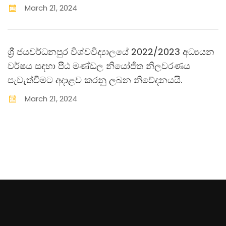
March
21
,
2024
ශ්‍රී ජයවර්ධනපුර විශ්වවිද්‍යාලයේ 2022/2023 අධ්‍යයන
වර්ෂය සඳහා පීඨ මණ්ඩල නියෝජිත නිලවරණය
පැවැත්වීමට අදාළව කරනු ලබන නිවේදනයයි.
March
21
,
2024