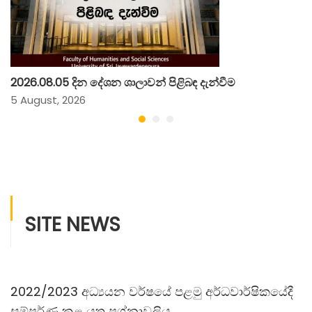
2026.08.05 දින දේශන ශාලාවන් පිළිබඳ දැන්වීම
5 August, 2026
SITE NEWS
2022/2023 අධ්‍යයන වර්ෂයේ පළමු අර්ධවාර්ෂිකයේදී
සම්පූර්ණ කළ යුතු ප‍්‍රශ්නාවලිය.