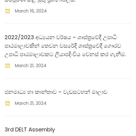
March
16
,
2024
2022/2023 අධ්‍යයන වර්ෂය – ශාස්ත‍්‍රවේදී උපාධි
පාඨමාලාවකින් තෙවන වසරේදී ශාස්ත‍්‍රවේදී ගෞරව
උපාධි පාඨමාලාවකට ලියාපදිංචිය වෙනස් කර ගැනීම.
March
21
,
2024
ජනමාධ්‍ය හා කාන්තාව – වැඩසටහන් මාලාව
March
21
,
2024
3rd DELT Assembly