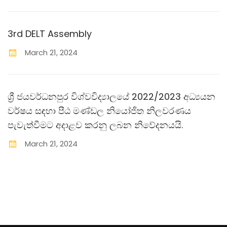
3rd DELT Assembly
March
21
,
2024
ශ්‍රී ජයවර්ධනපුර විශ්වවිද්‍යාලයේ 2022/2023 අධ්‍යයන
වර්ෂය සඳහා පීඨ මණ්ඩල නියෝජිත නිලවරණය
පැවැත්වීමට අදාළව කරනු ලබන නිවේදනයයි.
March
21
,
2024