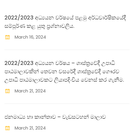
2022/2023 අධ්‍යයන වර්ෂයේ පළමු අර්ධවාර්ෂිකයේදී
සම්පූර්ණ කළ යුතු ප‍්‍රශ්නාවලිය.
March
16
,
2024
2022/2023 අධ්‍යයන වර්ෂය – ශාස්ත‍්‍රවේදී උපාධි
පාඨමාලාවකින් තෙවන වසරේදී ශාස්ත‍්‍රවේදී ගෞරව
උපාධි පාඨමාලාවකට ලියාපදිංචිය වෙනස් කර ගැනීම.
March
21
,
2024
ජනමාධ්‍ය හා කාන්තාව – වැඩසටහන් මාලාව
March
21
,
2024