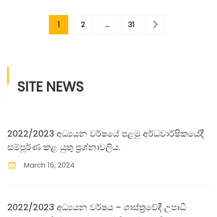
1
2
…
31
SITE NEWS
2022/2023 අධ්‍යයන වර්ෂයේ පළමු අර්ධවාර්ෂිකයේදී
සම්පූර්ණ කළ යුතු ප‍්‍රශ්නාවලිය.
March
16
,
2024
2022/2023 අධ්‍යයන වර්ෂය – ශාස්ත‍්‍රවේදී උපාධි