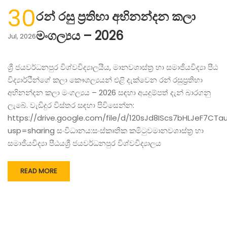
30
රන්‍ රසු ප්‍රතිභා අභිනන්දන කලා
මංගල්‍යය – 2026
Jul, 2026
ශ්‍රී ජයවර්ධනපුර විශ්වවිද්‍යාලයීය, මානවශාස්ත්‍ර හා සමාජීයවිද්‍යා පීඨ
විද්‍යාර්ථීන්ගේ කලා කෞශල්‍යයන් එළි දැක්වෙන රන්‍ රසුප්‍රතිභා
අභිනන්දන කලා මංගල්‍යය – 2026 සඳහා අයදුම්පත් දැන් බාරගනු
ලැබේ. වැඩිදුර විස්තර සඳහා පිවිසෙන්න:
https://drive.google.com/file/d/120sJd8IScs7bHLJeF7CTa
usp=sharing සංවිධානය:සංස්කෘතික කමිටුවමානවශාස්ත්‍ර හා
සමාජීයවිද්‍යා පීඨයශ්‍රී ජයවර්ධනපුර විශ්වවිද්‍යාලය
READ MORE