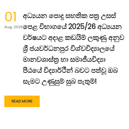
01
අධ්‍යයන පොදු සහතික පත්‍ර උසස්
පෙළ විභාගයේ 2025/26 අධ්‍යයන
Aug, 2026
වර්ෂයට අදාළ කඩයිම් ලකුණු අනුව
ශ්‍රී ජයවර්ධනපුර විශ්වවිද්‍යාලයේ
මානවශාස්ත්‍ර හා සමාජීයවිද්‍යා
පීඨයේ විද්‍යාර්ථීන් බවට පත්වූ ඔබ
සැමට උණුසුම් සුබ පැතුම්!
READ MORE