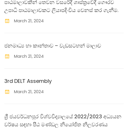
පාඨමාලාවකින් තෙවන වසරේදී ශාස්ත‍්‍රවේදී ගෞරව
උපාධි පාඨමාලාවකට ලියාපදිංචිය වෙනස් කර ගැනීම.
March
21
,
2024
ජනමාධ්‍ය හා කාන්තාව – වැඩසටහන් මාලාව
March
21
,
2024
3rd DELT Assembly
March
21
,
2024
ශ්‍රී ජයවර්ධනපුර විශ්වවිද්‍යාලයේ 2022/2023 අධ්‍යයන
වර්ෂය සඳහා පීඨ මණ්ඩල නියෝජිත නිලවරණය