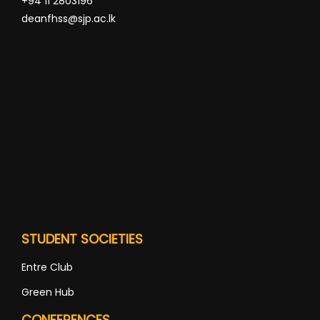
+94 11 2803196
deanfhss@sjp.ac.lk
STUDENT SOCIETIES
Entre Club
Green Hub
CONFERENCES