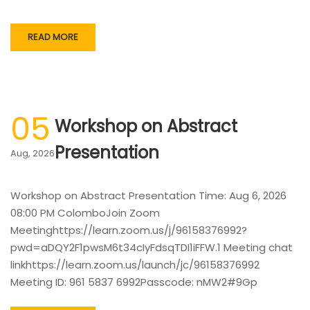
READ MORE
05
Workshop on Abstract
Presentation
Aug, 2026
Workshop on Abstract Presentation Time: Aug 6, 2026
08:00 PM ColomboJoin Zoom
Meetinghttps://learn.zoom.us/j/96158376992?
pwd=aDQY2F1pwsM6t34cIyFdsqTDI1iFFW.1 Meeting chat
linkhttps://learn.zoom.us/launch/jc/96158376992
Meeting ID: 961 5837 6992Passcode: nMW2#9Gp