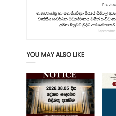
Previo
මානවශාස්ත්‍ර හා සමාජීයවිද්‍යා පීඨයේ ඩිජිටල් අධ්
වෘත්තිය සංවර්ධන මධ්‍යස්ථානය මගින් සංවිධා
ලබන බහුවිධ බුද්ධි අභියෝග්‍යතාව
September 
YOU MAY ALSO LIKE