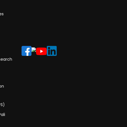
es
search
on
PS)
ali