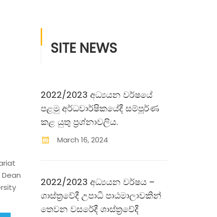
SITE NEWS
2022/2023 අධ්‍යයන වර්ෂයේ
පළමු අර්ධවාර්ෂිකයේදී සම්පූර්ණ
කළ යුතු ප‍්‍රශ්නාවලිය.
March
16
,
2024
ariat
, Dean
2022/2023 අධ්‍යයන වර්ෂය –
rsity
ශාස්ත‍්‍රවේදී උපාධි පාඨමාලාවකින්
තෙවන වසරේදී ශාස්ත‍්‍රවේදී