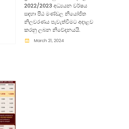
2022/2023 අධ්‍යයන වර්ෂය
සඳහා පීඨ මණ්ඩල නියෝජිත
නිලවරණය පැවැත්වීමට අදාළව
කරනු ලබන නිවේදනයයි.
March
21
,
2024