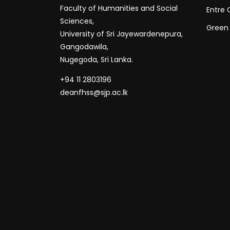
Faculty of Humanities and Social
Entre 
Sciences,
Green
University of Sri Jayewardenepura,
Gangodawila,
Nugegoda, Sri Lanka.
+94 11 2803196
deanfhss@sjp.ac.lk