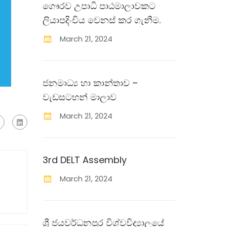
ගෞරව උපාධි පාඨමාලාවකට
ලියාපදිංචිය වෙනස් කර ගැනීම.
March
21
,
2024
ජනමාධ්‍ය හා කාන්තාව –
වැඩසටහන් මාලාව
March
21
,
2024
3rd DELT Assembly
March
21
,
2024
ශ්‍රී ජයවර්ධනපුර විශ්වවිද්‍යාලයේ