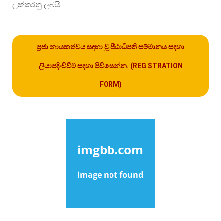
ලක්කරනු ලබයි.
ප්‍රජා නායකත්වය සඳහා වූ පීඨාධිපති සම්මානය සඳහා
ලියාපදිංචිවීම සඳහා පිවිසෙන්න. (REGISTRATION
FORM)