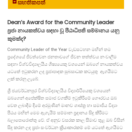
සහතිකපත්
Dean’s Award for the Community Leader
ප්‍රජා නායකත්වය සඳහා වූ පීඨාධිපති සම්මානය යනු
කුමක්ද?
Community Leader of the Year වැඩසටහන මඟින් තම
ප්‍රදේශයේ ජීවත්වෙන ජනතාවගේ ජීවන තත්ත්වය නංවාලීම
සඳහා විශ්වවිද්‍යාලයීය ශිෂ්‍යයෙකු වශයෙන් ඔබගේ නායකත්වය
යටතේ ඉටුකරන ලද ප්‍රජාපාදක සුබසාධක කටයුතු ඇගයීමට
ලක් කරනු ලැබේ.
ශ්‍රී ජයවර්ධනපුර විශ්වවිද්‍යාලයීය විද්‍යාර්ථියෙකු වශයෙන්
ඔබගෙන් අපේක්ෂිත සමාජ වගකීම් ඉටුකිරීමේ ගෞරවය ඔබ
වෙත ලබාදීම දීමේ අරමුණින් මානව ශාස්ත්‍ර හා සමාජීය විද්‍යා
පීඨය මඟින් මෙම ඇගැයීම් සම්මාන ප්‍රදානය සිදු කිරීමට
බලාපොරොත්තු වේ. ඒ අනුව වසරක කාල සීමාව තුළ ඔබ විසින්
සිදු කරන ලද ප්‍රජා සංවර්ධන ක්‍රියාකාරකම් මේ යටතේ ඇගයීමට