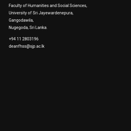
Faculty of Humanities and Social Sciences,
University of Sri Jayewardenepura,
Gangodawila,
Nugegoda, Sri Lanka.
+94 11 2803196
deanfhss@sjp.ac.lk