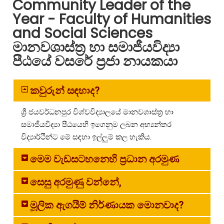
Community Leader of the
Year - Faculty of Humanities
and Social Sciences
මානවශාස්ත්‍ර හා සමාජීයවිද්‍යා
පීඨයේ වසරේ ප්‍රජා නායකයා
කවුරුන් සඳහාද?
ශ්‍රී ජයවර්ධනපුර විශ්වවිද්‍යාලයේ මානවශාස්ත්‍ර හා
සමාජීයවිද්‍යා පීඨයෙහි ඉගෙනුම ලබන අභ්‍යන්තර
විද්‍යාර්ථින්ට මේ සඳහා ඉල්ලුම් කල හැකිය.
මෙම වැඩසටහනෙහි ප්‍රධාන අරමුණ
සෙසු අරමුණු වන්නේ,
මූලික ඇගයීම් නිර්ණායක මොනවාද?