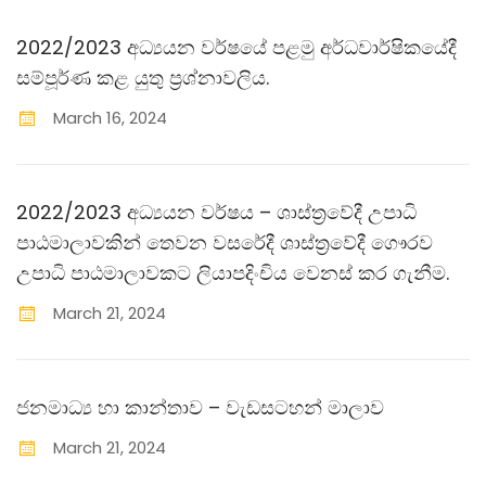
2022/2023 අධ්‍යයන වර්ෂයේ පළමු අර්ධවාර්ෂිකයේදී
සම්පූර්ණ කළ යුතු ප‍්‍රශ්නාවලිය.
March
16
,
2024
2022/2023 අධ්‍යයන වර්ෂය – ශාස්ත‍්‍රවේදී උපාධි
පාඨමාලාවකින් තෙවන වසරේදී ශාස්ත‍්‍රවේදී ගෞරව
උපාධි පාඨමාලාවකට ලියාපදිංචිය වෙනස් කර ගැනීම.
March
21
,
2024
ජනමාධ්‍ය හා කාන්තාව – වැඩසටහන් මාලාව
March
21
,
2024