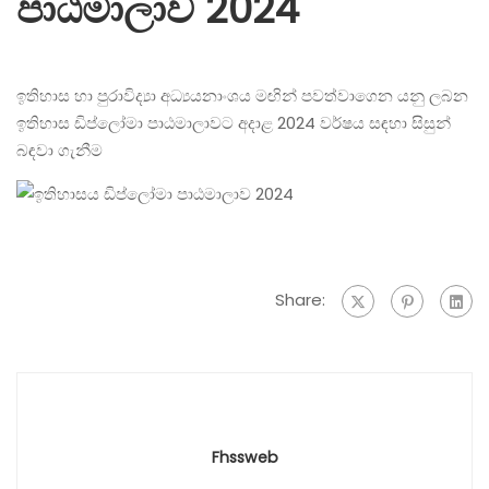
පාඨමාලාව 2024
ඉතිහාස හා පුරාවිද්‍යා අධ්‍යයනාංශය මඟින්‌ පවත්වාගෙන යනු ලබන
ඉතිහාස ඩිප්ලෝමා පාඨමාලාවට අදාළ 2024 වර්ෂය සඳහා සිසුන්‌
බඳවා ගැනීම
Share:
Fhssweb