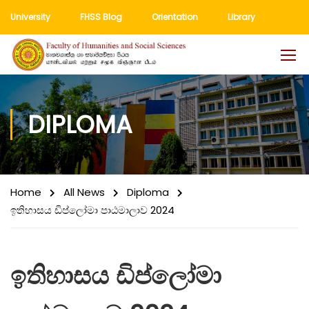
University
FHSS Blog
Orientation
Library
DIPLOMA
Home
All News
Diploma
ඉතිහාසය ඩිප්ලෝමා පාඨමාලාව 2024
ඉතිහාසය ඩිප්ලෝමා