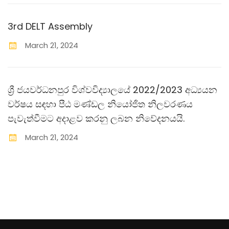
3rd DELT Assembly
March
21
,
2024
ශ්‍රී ජයවර්ධනපුර විශ්වවිද්‍යාලයේ 2022/2023 අධ්‍යයන
වර්ෂය සඳහා පීඨ මණ්ඩල නියෝජිත නිලවරණය
පැවැත්වීමට අදාළව කරනු ලබන නිවේදනයයි.
March
21
,
2024