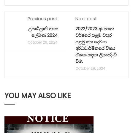
Previous post
Next post
උපාධිලාභි නාම
2022/2023 අධ්‍යයන
ලේඛණ 2024
වර්ෂයේ පළමු වසර
පළමු සහ දෙවන
October 29, 2024
අර්ධවාර්ෂිකයේ විෂය
ඒකක සඳහා ලියාපදිංචි
වීම.
October 29, 2024
YOU MAY ALSO LIKE