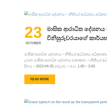
23
මාසික ආරාධිත දේශනය – 
විනිසුරුවරයාගේ කාර්ය
OCTOBER
මාසික ආරාධිත දේශනය – නීතියේ ආධිපත්‍ය, අධිකරණයේ 
ලබන මාසික ආරාධිත දේශනය මාතෘකාව – නීතියේ ආධිපත
දිනය – 2023-04-25 වේලාව – ප.ව. 1.00 – 3.00.
READ MORE