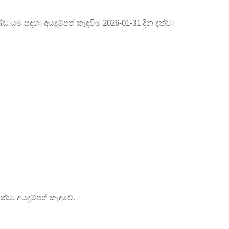
කණ්ඩායම සඳහා අයදුම්පත් කැඳවීම 2026-01-31 දින දක්වා
ක්වා අයදුම්පත් කැඳවේ.