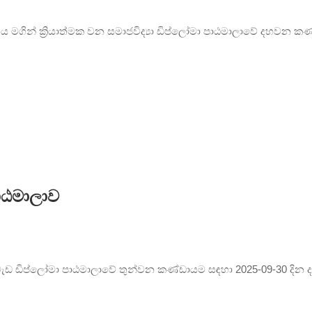
යනාංශය මගින් ක්‍රියාත්මක වන සමාජවිද්‍යා ඩිප්ලෝමා පාඨමාලාවේ දහවන 
ාඨමාලාව
ාජ වැඩ ඩිප්ලෝමා පාඨමාලාවේ තුන්වන කණ්ඩායම සඳහා 2025-09-30 දින ද