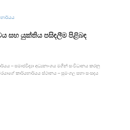
 සහ යුක්තිය පසිඳලීම පිළිබඳ
්යය – සමාජවිද්‍යා අධ්‍යනාංශය මගින් සංවිධානය කරනු
ුවරයාගේ කාර්යභාර්යය ස්ථානය – සුමංගල සභා සංසදය