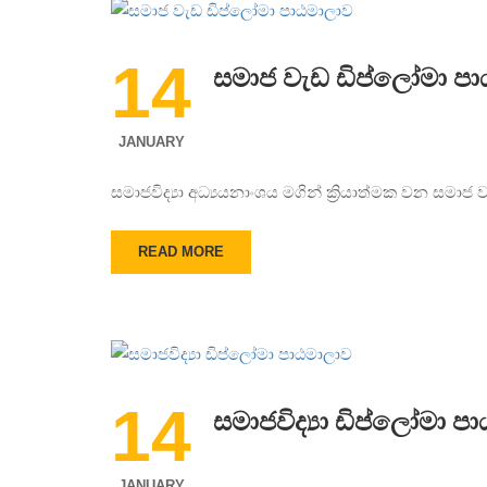
14
සමාජ වැඩ ඩිප්ලෝමා ප
JANUARY
සමාජවිද්‍යා අධ්‍යයනාංශය මගින් ක්‍රියාත්මක වන සමා
READ MORE
14
සමාජවිද්‍යා ඩිප්ලෝමා ප
JANUARY