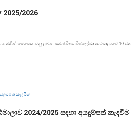
y 2025/2026
්‍යයනාංශය මගින් මෙහෙය වනු ලබන සමාජවිද්‍යා ඩිප්ලෝමා පාඨමාලාවේ 1
ාඨමාලාව 2024/2025 සඳහා අයදුම්පත් කැදවීම