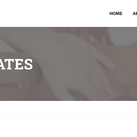
HOME
A
ATES