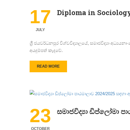
17
Diploma in Sociolog
JULY
ශ්‍රී ජයවර්ධනපුර විශ්වවිද්‍යාලයේ, සමාජවිද්‍යා අධ
අයදුම්පත් කැදවේ.
READ MORE
23
සමාජවිද්‍යා ඩිප්ලෝමා ප
OCTOBER