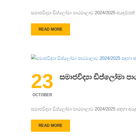
සමාජවිද්‍යා ඩිප්ලෝමා පාඨමාලාව 2024/2025 අයදුම්පත්
READ MORE
23
සමාජවිද්‍යා ඩිප්ලෝමා ප
OCTOBER
සමාජවිද්‍යා ඩිප්ලෝමා පාඨමාලාව 2024/2025 සඳහා අ
READ MORE