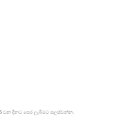
8-25 වන දිනට පෙර ලැබීමට සලස්වන්න.