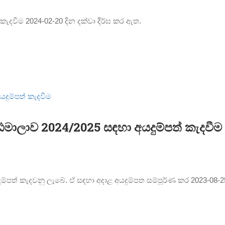
 කැදවීම 2024-02-20 දින දක්වා දීර්ඝ කර ඇත.
ාඨමාලාව 2024/2025 සඳහා අයදුම්පත් කැදවීම
යදුම්පත් කැදවනු ලැබේ. ඒ සඳහා අදාළ අයදුම්පත සම්පූර්ණ කර 2023-0