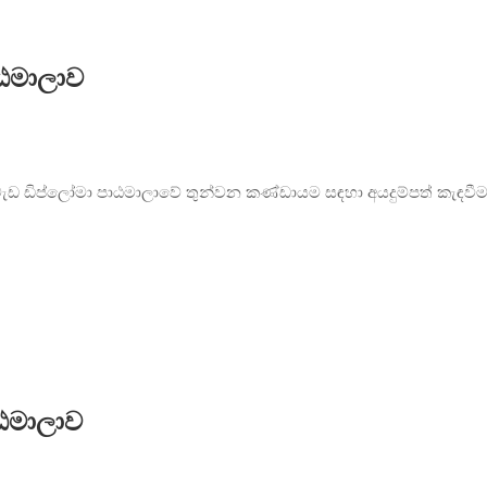
ාඨමාලාව
ජ වැඩ ඩිප්ලෝමා පාඨමාලාවේ තුන්වන කණ්ඩායම සඳහා අයදුම්පත් කැඳවීම 
ාඨමාලාව