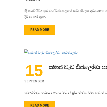
ශ්‍රී ජයවර්ධනපුර විශ්වවිද්‍යාලයේ සමාජවිද්‍යා අධ්‍ය
දීර් ඝ කර ඇත.
READ MORE
15
සමාජ වැඩ ඩිප්ලෝමා ප
SEPTEMBER
සමාජවිද්‍යා අධ්‍යයනාංශය මගින් ක්‍රියාත්මක වන සම
READ MORE