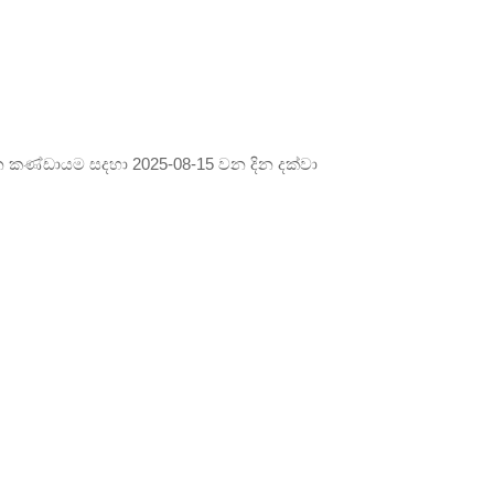
0 වන කණ්ඩායම සදහා 2025-08-15 වන දින දක්වා